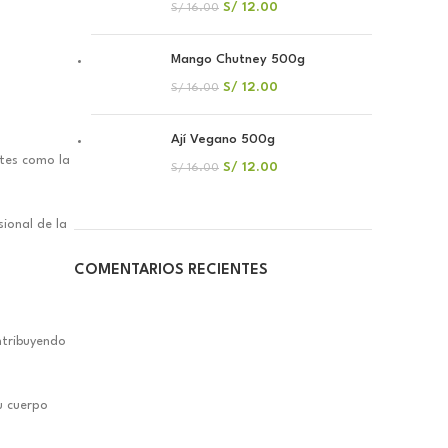
S/
12.00
S/
16.00
Mango Chutney 500g
S/
12.00
S/
16.00
Ají Vegano 500g
ntes como la
S/
12.00
S/
16.00
ional de la
COMENTARIOS RECIENTES
ntribuyendo
u cuerpo