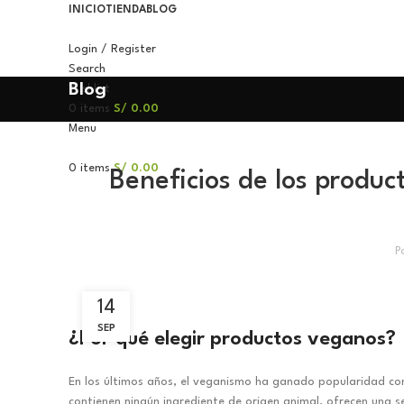
INICIO
TIENDA
BLOG
Login / Register
Search
Blog
Wishlist
0
items
S/
0.00
Menu
0
items
S/
0.00
Beneficios de los produc
P
14
SEP
¿Por qué elegir productos veganos?
En los últimos años, el veganismo ha ganado popularidad co
contienen ningún ingrediente de origen animal, ofrecen una s