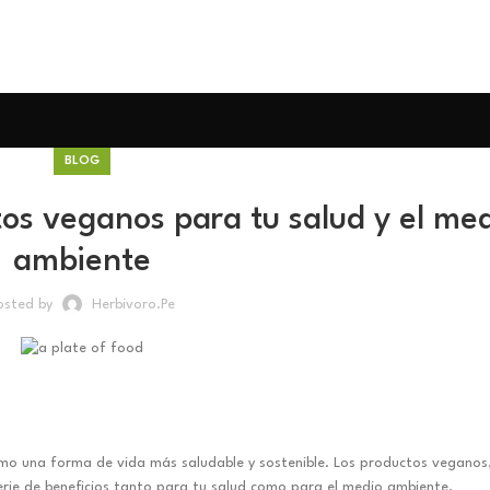
BLOG
tos veganos para tu salud y el me
ambiente
osted by
Herbivoro.pe
mo una forma de vida más saludable y sostenible. Los productos veganos
erie de beneficios tanto para tu salud como para el medio ambiente.