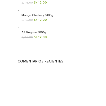
S/
12.00
S/
16.00
Mango Chutney 500g
S/
12.00
S/
16.00
Ají Vegano 500g
S/
12.00
S/
16.00
COMENTARIOS RECIENTES