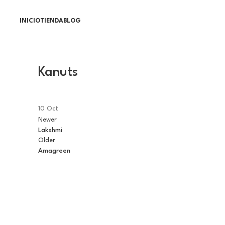
INICIO
TIENDA
BLOG
Kanuts
10
Oct
Newer
Lakshmi
Older
Amagreen