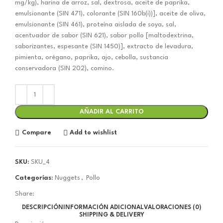
mg/kg), harina de arroz, sal, dextrosa, aceite de paprika,
emulsionante (SIN 471), colorante (SIN 160b(i))], aceite de oliva,
emulsionante (SIN 461), proteína aislada de soya, sal,
acentuador de sabor (SIN 621), sabor pollo [maltodextrina,
saborizantes, espesante (SIN 1450)], extracto de levadura,
pimienta, orégano, paprika, ajo, cebolla, sustancia
conservadora (SIN 202), comino.
AÑADIR AL CARRITO
Compare
Add to wishlist
SKU:
SKU_4
Categorías:
Nuggets
,
Pollo
Share:
DESCRIPCIÓN
INFORMACIÓN ADICIONAL
VALORACIONES (0)
SHIPPING & DELIVERY