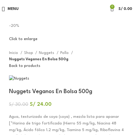
0
MENU
S/
0.00
-20%
Click to enlarge
Inicio
Shop
Nuggets
Pollo
Nuggets Veganos En Bolsa 500g
Back to products
Nuggets Veganos En Bolsa 500g
S/
24.00
S/
30.00
Agua, texturizado de soya (soya) , mezcla lista para apanar
[*Harina de trigo fortificada (Hierro 55 mg/kg, Niacina 48
mg/kg, Ácido fólico 1.2 mg/kg, Tiamina 5 mg/kg, Riboflavina 4