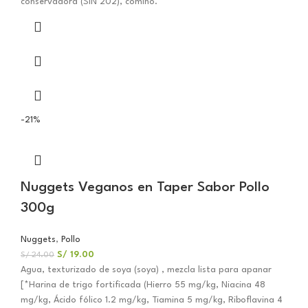
conservadora (SIN 202), comino.
-21%
Nuggets Veganos en Taper Sabor Pollo
300g
Nuggets
,
Pollo
S/
19.00
S/
24.00
Agua, texturizado de soya (soya) , mezcla lista para apanar
[*Harina de trigo fortificada (Hierro 55 mg/kg, Niacina 48
mg/kg, Ácido fólico 1.2 mg/kg, Tiamina 5 mg/kg, Riboflavina 4