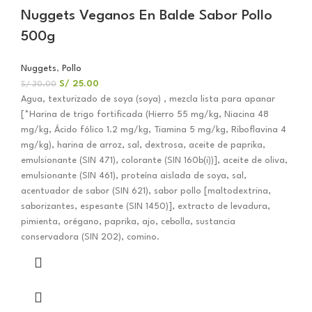
Nuggets Veganos En Balde Sabor Pollo
500g
Nuggets
,
Pollo
S/
25.00
S/
30.00
Agua, texturizado de soya (soya) , mezcla lista para apanar
[*Harina de trigo fortificada (Hierro 55 mg/kg, Niacina 48
mg/kg, Ácido fólico 1.2 mg/kg, Tiamina 5 mg/kg, Riboflavina 4
mg/kg), harina de arroz, sal, dextrosa, aceite de paprika,
emulsionante (SIN 471), colorante (SIN 160b(i))], aceite de oliva,
emulsionante (SIN 461), proteína aislada de soya, sal,
acentuador de sabor (SIN 621), sabor pollo [maltodextrina,
saborizantes, espesante (SIN 1450)], extracto de levadura,
pimienta, orégano, paprika, ajo, cebolla, sustancia
conservadora (SIN 202), comino.