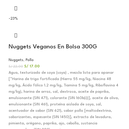
-23%
Nuggets Veganos En Bolsa 300G
Nuggets
,
Pollo
S/
17.00
S/
22.00
Agua, texturizado de soya (soya) , mezcla lista para apanar
[*Harina de trigo fortificada (Hierro 55 mg/kg, Niacina 48
mg/kg, Ácido fólico 1.2 mg/kg, Tiamina 5 mg/kg, Riboflavina 4
mg/kg), harina de arroz, sal, dextrosa, aceite de paprika,
emulsionante (SIN 471), colorante (SIN 160b(i))], aceite de oliva,
emulsionante (SIN 461), proteína aislada de soya, sal,
acentuador de sabor (SIN 621), sabor pollo [maltodextrina,
saborizantes, espesante (SIN 1450)], extracto de levadura,
pimienta, orégano, paprika, ajo, cebolla, sustancia