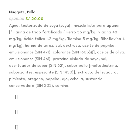
Nuggets
,
Pollo
S/
20.00
S/
25.00
Agua, texturizado de soya (soya) , mezcla lista para apanar
[*Harina de trigo fortificada (Hierro 55 mg/kg, Niacina 48
mg/kg, Ácido fólico 1.2 mg/kg, Tiamina 5 mg/kg, Riboflavina 4
mg/kg), harina de arroz, sal, dextrosa, aceite de paprika,
emulsionante (SIN 471), colorante (SIN 160b(i))], aceite de oliva,
emulsionante (SIN 461), proteína aislada de soya, sal,
acentuador de sabor (SIN 621), sabor pollo [maltodextrina,
saborizantes, espesante (SIN 1450)], extracto de levadura,
pimienta, orégano, paprika, ajo, cebolla, sustancia
conservadora (SIN 202), comino.