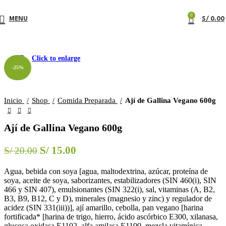
0
MENU
S/
0.00
Click to enlarge
-25%
Inicio
Shop
Comida Preparada
Ají de Gallina Vegano 600g
Ají de Gallina Vegano 600g
S/
15.00
S/
20.00
Agua, bebida con soya [agua, maltodextrina, azúcar, proteína de
soya, aceite de soya, saborizantes, estabilizadores (SIN 460(i), SIN
466 y SIN 407), emulsionantes (SIN 322(i), sal, vitaminas (A, B2,
B3, B9, B12, C y D), minerales (magnesio y zinc) y regulador de
acidez (SIN 331(iii))], ají amarillo, cebolla, pan vegano [harina
fortificada* [harina de trigo, hierro, ácido ascórbico E300, xilanasa,
glucosa oxidasa E1102, alfa amilasa E1100, mezcla vitamínica