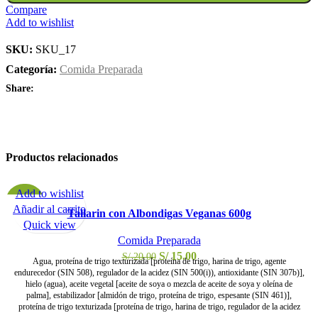
Compare
Add to wishlist
SKU:
SKU_17
Categoría:
Comida Preparada
Share:
Productos relacionados
Add to wishlist
-25%
Añadir al carrito
Tallarin con Albondigas Veganas 600g
Quick view
Comida Preparada
S/
15.00
S/
20.00
Agua, proteína de trigo texturizada [proteína de trigo, harina de trigo, agente
endurecedor (SIN 508), regulador de la acidez (SIN 500(i)), antioxidante (SIN 307b)],
hielo (agua), aceite vegetal [aceite de soya o mezcla de aceite de soya y oleína de
palma], estabilizador [almidón de trigo, proteína de trigo, espesante (SIN 461)],
proteína de trigo texturizada [proteína de trigo, harina de trigo, regulador de la acidez