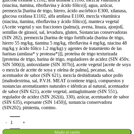
(niacina, tiamina, riboflavina y ácido fólico)], agua, azúcar,
premezcla [harina de trigo, hierro, ácido ascórbico E300, xilanasa,
glucosa oxidasa E1102, alfa amilasa E1100, mezcla vitamínica
(niacina, tiamina, riboflavina y ácido fólico)], manteca vegetal
(Aceite vegetal y sus fracciones (palma)), avena, linaza, ajonjolí,
semillas de girasol, sal, levadura, gluten, Sustancias conservadoras
(SIN 282), premezcla [harina de trigo fortificada (harina de trigo,
hierro 55 mg/kg, tiamina 5 mg/kg, riboflavina 4 mg/kg, niacina 48
mg/kg y ácido fólico 1.2 mg/kg) y agentes de tratamiento de las
harinas (amilasa* y proteasa*)]], proteína de trigo texturizada
[proteina de trigo, harina de trigo, reguladores de acidez (SIN 450v,
SIN 500(i)), antioxidante (SIN 307b)], aceite vegetal [aceite de soya
o mezcla de aceite de soya y oleína de palma], pecanas, sal,
acentuador de sabor (SIN 621), mezcla deshidratada sabor pollo
[maltodextrina, sal, P.V.H. MEAT (contiene trigo), compuestos y
sustancias aromatizantes naturales e idénticas al natural, acentuador
de sabor (SIN 621), aceite vegetal, antiaglutinante (SIN 551),
regulador de acidez (SIN 262(ii), 330), azúcar, acentuador de sabor
(SIN 635), espesante (SIN 1450)], sustancia conservadora
(SIN202), pimienta, comino.
Añadir al carrito