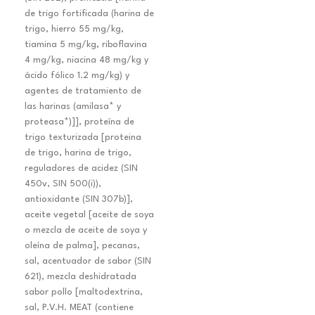
de trigo fortificada (harina de
trigo, hierro 55 mg/kg,
tiamina 5 mg/kg, riboflavina
4 mg/kg, niacina 48 mg/kg y
ácido fólico 1.2 mg/kg) y
agentes de tratamiento de
las harinas (amilasa* y
proteasa*)]], proteína de
trigo texturizada [proteina
de trigo, harina de trigo,
reguladores de acidez (SIN
450v, SIN 500(i)),
antioxidante (SIN 307b)],
aceite vegetal [aceite de soya
o mezcla de aceite de soya y
oleína de palma], pecanas,
sal, acentuador de sabor (SIN
621), mezcla deshidratada
sabor pollo [maltodextrina,
sal, P.V.H. MEAT (contiene