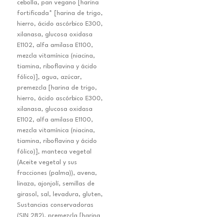
cebolla, pan vegano [harina
fortificada* [harina de trigo,
hierro, ácido ascórbico E300,
xilanasa, glucosa oxidasa
E1102, alfa amilasa E1100,
mezcla vitamínica (niacina,
tiamina, riboflavina y ácido
fólico)], agua, azúcar,
premezcla [harina de trigo,
hierro, ácido ascórbico E300,
xilanasa, glucosa oxidasa
E1102, alfa amilasa E1100,
mezcla vitamínica (niacina,
tiamina, riboflavina y ácido
fólico)], manteca vegetal
(Aceite vegetal y sus
fracciones (palma)), avena,
linaza, ajonjolí, semillas de
girasol, sal, levadura, gluten,
Sustancias conservadoras
(SIN 282), premezcla [harina