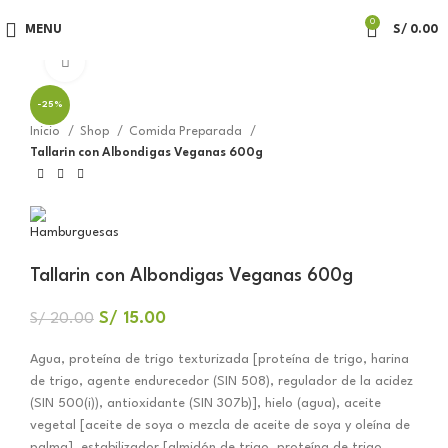
0
MENU
S/
0.00
Click to enlarge
-25%
Inicio
Shop
Comida Preparada
Tallarin con Albondigas Veganas 600g
Tallarin con Albondigas Veganas 600g
S/
15.00
S/
20.00
Agua, proteína de trigo texturizada [proteína de trigo, harina
de trigo, agente endurecedor (SIN 508), regulador de la acidez
(SIN 500(i)), antioxidante (SIN 307b)], hielo (agua), aceite
vegetal [aceite de soya o mezcla de aceite de soya y oleína de
palma], estabilizador [almidón de trigo, proteína de trigo,