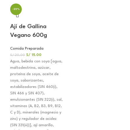
-25%
Ají de Gallina
Vegano 600g
Comida Preparada
S/
15.00
S/
20.00
Agua, bebida con soya [agua,
maltodextrina, azúcar,
proteína de soya, aceite de
soya, saborizantes,
estabilizadores (SIN 460(i),
SIN 466 y SIN 407),
emulsionantes (SIN 322(i), sal,
vitaminas (A, B2, B3, B9, B12,
C y D), minerales (magnesio y
zinc) y regulador de acidez
(SIN 331(iii))], ají amarillo,