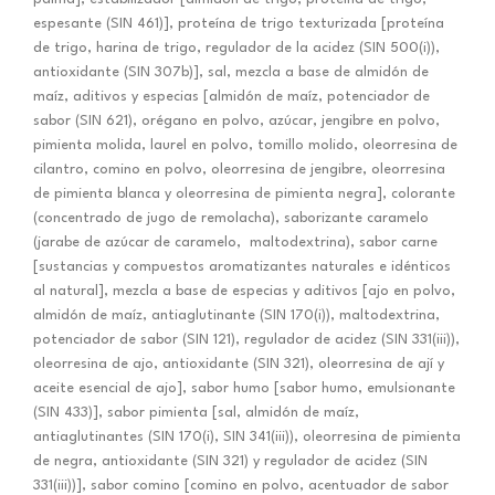
espesante (SIN 461)], proteína de trigo texturizada [proteína
de trigo, harina de trigo, regulador de la acidez (SIN 500(i)),
antioxidante (SIN 307b)], sal, mezcla a base de almidón de
maíz, aditivos y especias [almidón de maíz, potenciador de
sabor (SIN 621), orégano en polvo, azúcar, jengibre en polvo,
pimienta molida, laurel en polvo, tomillo molido, oleorresina de
cilantro, comino en polvo, oleorresina de jengibre, oleorresina
de pimienta blanca y oleorresina de pimienta negra], colorante
(concentrado de jugo de remolacha), saborizante caramelo
(jarabe de azúcar de caramelo, maltodextrina), sabor carne
[sustancias y compuestos aromatizantes naturales e idénticos
al natural], mezcla a base de especias y aditivos [ajo en polvo,
almidón de maíz, antiaglutinante (SIN 170(i)), maltodextrina,
potenciador de sabor (SIN 121), regulador de acidez (SIN 331(iii)),
oleorresina de ajo, antioxidante (SIN 321), oleorresina de ají y
aceite esencial de ajo], sabor humo [sabor humo, emulsionante
(SIN 433)], sabor pimienta [sal, almidón de maíz,
antiaglutinantes (SIN 170(i), SIN 341(iii)), oleorresina de pimienta
de negra, antioxidante (SIN 321) y regulador de acidez (SIN
331(iii))], sabor comino [comino en polvo, acentuador de sabor