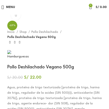
0
MENU
S/
0.00
Click to enlarge
-27%
Inicio
Shop
Pollo Deshilachado
Pollo Deshilachado Vegano 500g
Pollo Deshilachado Vegano 500g
S/
22.00
S/
30.00
Agua, proteína de trigo texturizada [proteína de trigo, harina
de trigo, regulador de la acidez (SIN 500(i)), antioxidante (SIN
307b)], proteína de trigo texturizada [proteína de trigo, harina
de trigo, agente endurece- dor (SIN 508), regulador de la
acidez (SIN 500(i)), antioxidante (SIN 307b)], mezcla