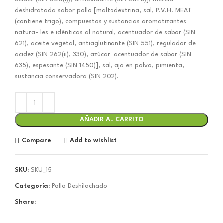
deshidratada sabor pollo [maltodextrina, sal, P.V.H. MEAT
(contiene trigo), compuestos y sustancias aromatizantes
natura- les e idénticas al natural, acentuador de sabor (SIN
621), aceite vegetal, antiaglutinante (SIN 551), regulador de
acidez (SIN 262(ii), 330), azúcar, acentuador de sabor (SIN
635), espesante (SIN 1450)], sal, ajo en polvo, pimienta,
sustancia conservadora (SIN 202).
AÑADIR AL CARRITO
Compare
Add to wishlist
SKU:
SKU_15
Categoría:
Pollo Deshilachado
Share: